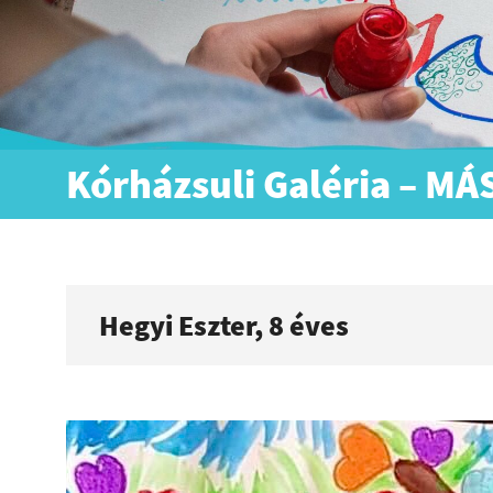
Kórházsuli Galéria – M
Hegyi Eszter, 8 éves