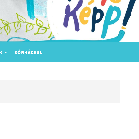
K
KÓRHÁZSULI