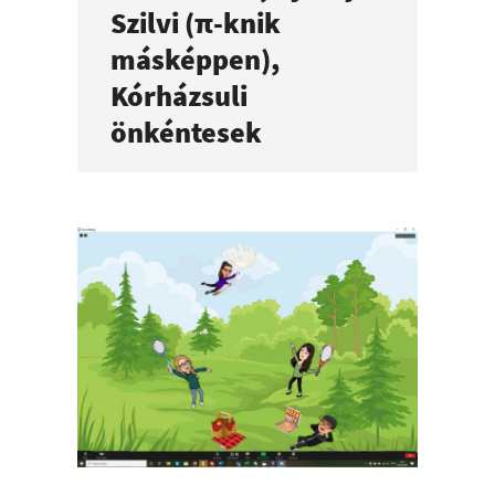
Szilvi (π-knik
másképpen),
Kórházsuli
önkéntesek