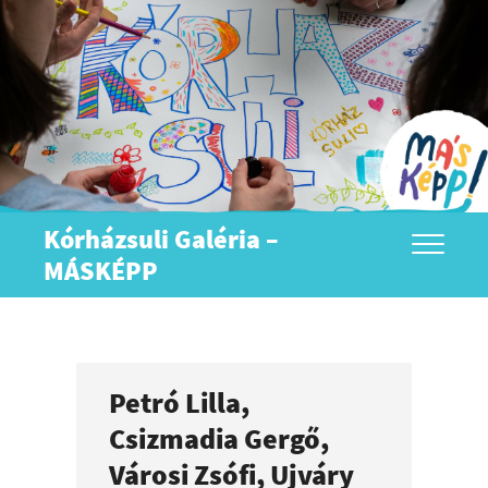
Skip
to
content
Kórházsuli Galéria –
MÁSKÉPP
Petró Lilla,
Csizmadia Gergő,
Városi Zsófi, Ujváry