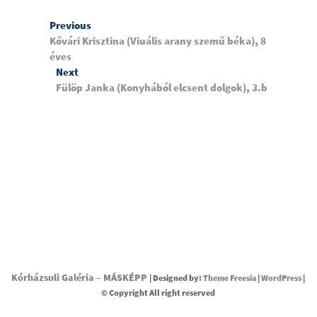
Bejegyzés
Previous
Previous
post:
Kővári Krisztina (Viuális arany szemű béka), 8
navigáció
éves
Next
Next
post:
Fülöp Janka (Konyhából elcsent dolgok), 3.b
Kórházsuli Galéria – MÁSKÉPP
| Designed by:
Theme Freesia
|
WordPress
|
© Copyright All right reserved